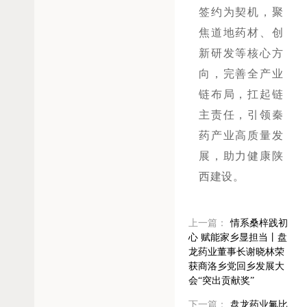
签约为契机，聚
焦道地药材、创
新研发等核心方
向，完善全产业
链布局，扛起链
主责任，引领秦
药产业高质量发
展，助力健康陕
西建设。
上一篇：
情系桑梓践初
心 赋能家乡显担当丨盘
龙药业董事长谢晓林荣
获商洛乡党回乡发展大
会“突出贡献奖”
下一篇：
盘龙药业氟比