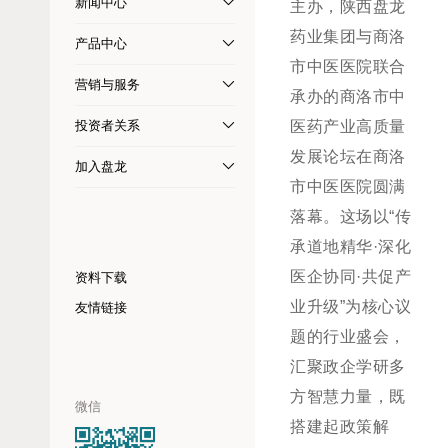
新闻中心
主办，陕西盘龙
药业集团与商洛
产品中心
市中医医院联合
营销与服务
承办的商洛市中
投资者关系
医药产业高质量
发展论坛在商洛
加入盘龙
市中医医院圆满
落幕。这场以“传
承道地精华·深化
医企协同·共促产
资料下载
业升级”为核心议
友情链接
题的行业盛会，
汇聚政企学研多
方智慧力量，既
微信
搭建起政策解