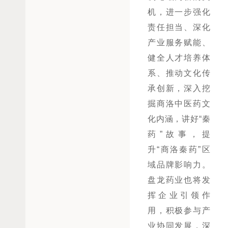
机，进一步强化
责任担当、
深化
产业服务赋能、
健全人才培养体
系、推动文化传
承创新，深入挖
掘商洛
中医药文
化内涵，讲好
“
秦
药
”
故事，提
升
“
商洛秦药
”
区
域品牌影响力。
盘龙药业也将
发
挥企业引领作
用，
积极参与产
业协同发展
，
深