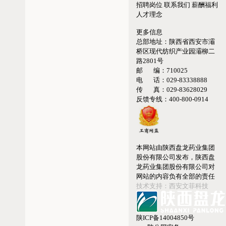
招聘岗位
联系我们
薪酬福利
人才理念
更多信息
总部地址：
陕西省西安市灞
桥区现代纺织产业园灞柳二
路2801号
邮 编：
710025
电 话：
029-83338888
传 真：
029-83628029
反馈专线：
400-800-0914
本网站由陕西盘龙药业集团
股份有限公司发布，陕西盘
龙药业集团股份有限公司对
网站的内容负有全部的责任
技术支持：西安文菲科技
陕ICP备14004850号