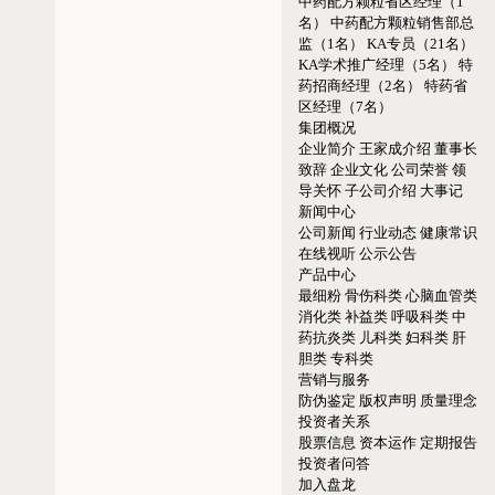
中药配方颗粒省区经理（1
名）
中药配方颗粒销售部总
监（1名）
KA专员（21名）
KA学术推广经理（5名）
特
药招商经理（2名）
特药省
区经理（7名）
集团概况
企业简介
王家成介绍
董事长
致辞
企业文化
公司荣誉
领
导关怀
子公司介绍
大事记
新闻中心
公司新闻
行业动态
健康常识
在线视听
公示公告
产品中心
最细粉
骨伤科类
心脑血管类
消化类
补益类
呼吸科类
中
药抗炎类
儿科类
妇科类
肝
胆类
专科类
营销与服务
防伪鉴定
版权声明
质量理念
投资者关系
股票信息
资本运作
定期报告
投资者问答
加入盘龙