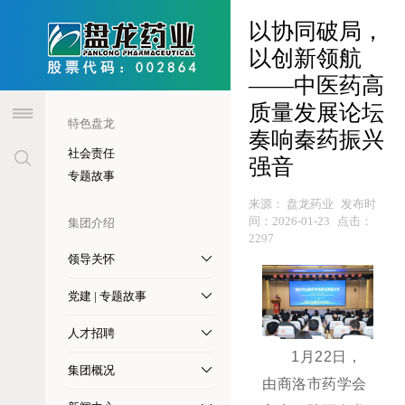
header
以协同破局，
以创新领航
——中医药高
质量发展论坛
特色盘龙
奏响秦药振兴
社会责任
强音
专题故事
来源：
盘龙药业
发布时
间：
2026-01-23
点击：
集团介绍
2297
领导关怀
党建 | 专题故事
人才招聘
1
月
22
日，
集团概况
由商洛市药学会