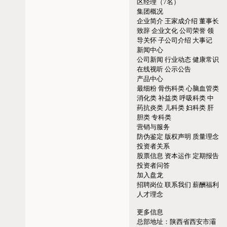
区经理（7名）
集团概况
企业简介
王家成介绍
董事长
致辞
企业文化
公司荣誉
领
导关怀
子公司介绍
大事记
新闻中心
公司新闻
行业动态
健康常识
在线视听
公示公告
产品中心
最细粉
骨伤科类
心脑血管类
消化类
补益类
呼吸科类
中
药抗炎类
儿科类
妇科类
肝
胆类
专科类
营销与服务
防伪鉴定
版权声明
质量理念
投资者关系
股票信息
资本运作
定期报告
投资者问答
加入盘龙
招聘岗位
联系我们
薪酬福利
人才理念
更多信息
总部地址：
陕西省西安市灞