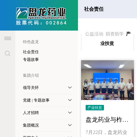
header
社会责任
RESPONSIBILITY
公益活动
捐资助学
产
特色盘龙
业扶贫
社会责任
专题故事
集团介绍
领导关怀
党建 | 专题故事
产业扶贫
人才招聘
盘龙药业与柞水县营盘镇人民政府共建南五味子道地药材种植及野生抚育基地
集团概况
7月22日，盘龙药业