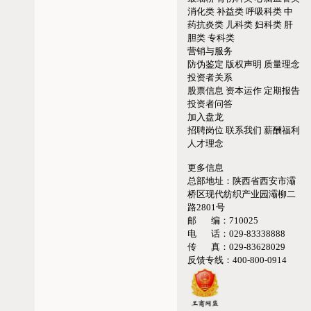
消化类
补益类
呼吸科类
中
药抗炎类
儿科类
妇科类
肝
胆类
专科类
营销与服务
防伪鉴定
版权声明
质量理念
投资者关系
股票信息
资本运作
定期报告
投资者问答
加入盘龙
招聘岗位
联系我们
薪酬福利
人才理念
更多信息
总部地址：
陕西省西安市灞
桥区现代纺织产业园灞柳二
路2801号
邮 编：
710025
电 话：
029-83338888
传 真：
029-83628029
反馈专线：
400-800-0914