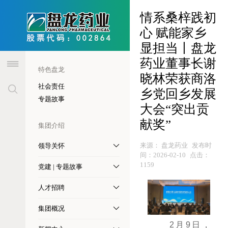
header
情系桑梓践初
心 赋能家乡
显担当丨盘龙
药业董事长谢
特色盘龙
晓林荣获商洛
社会责任
乡党回乡发展
专题故事
大会“突出贡
献奖”
集团介绍
来源：
盘龙药业
发布时
领导关怀
间：
2026-02-10
点击：
1159
党建 | 专题故事
人才招聘
集团概况
2月9日，