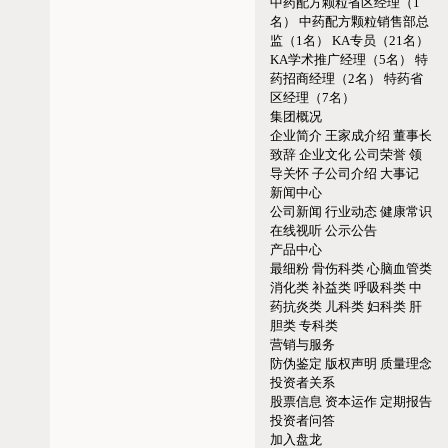
中药配方颗粒省区经理（1
名）
中药配方颗粒销售部总
监（1名）
KA专员（21名）
KA学术推广经理（5名）
特
药招商经理（2名）
特药省
区经理（7名）
集团概况
企业简介
王家成介绍
董事长
致辞
企业文化
公司荣誉
领
导关怀
子公司介绍
大事记
新闻中心
公司新闻
行业动态
健康常识
在线视听
公示公告
产品中心
最细粉
骨伤科类
心脑血管类
消化类
补益类
呼吸科类
中
药抗炎类
儿科类
妇科类
肝
胆类
专科类
营销与服务
防伪鉴定
版权声明
质量理念
投资者关系
股票信息
资本运作
定期报告
投资者问答
加入盘龙