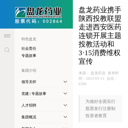
header
盘龙药业携手
陕西投教联盟
走进西安医药
连锁开展主题
特色盘龙
投教活动和
社会责任
3·15消费维权
专题故事
宣传
集团介绍
来源：
盘龙药业
发布时
间：
2023-03-13
点击：
领导关怀
6589
党建 | 专题故事
为做好全面实行
人才招聘
股票发行注册制
投资者教育
集团概况