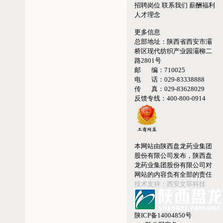
招聘岗位
联系我们
薪酬福利
人才理念
更多信息
总部地址：
陕西省西安市灞
桥区现代纺织产业园灞柳二
路2801号
邮 编：
710025
电 话：
029-83338888
传 真：
029-83628029
反馈专线：
400-800-0914
本网站由陕西盘龙药业集团
股份有限公司发布，陕西盘
龙药业集团股份有限公司对
网站的内容负有全部的责任
技术支持：西安文菲科技
陕ICP备14004850号