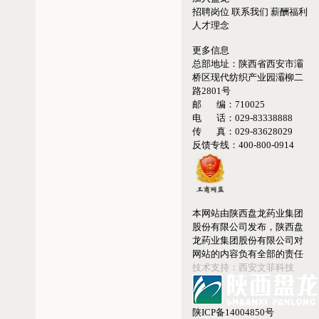
招聘岗位
联系我们
薪酬福利
人才理念
更多信息
总部地址：
陕西省西安市灞
桥区现代纺织产业园灞柳二
路2801号
邮 编：
710025
电 话：
029-83338888
传 真：
029-83628029
反馈专线：
400-800-0914
本网站由陕西盘龙药业集团
股份有限公司发布，陕西盘
龙药业集团股份有限公司对
网站的内容负有全部的责任
技术支持：西安文菲科技
陕ICP备14004850号