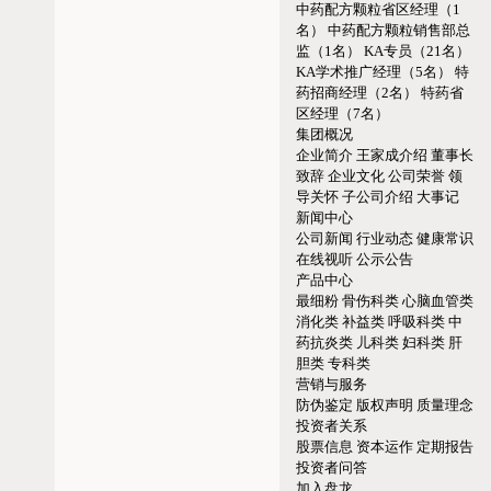
中药配方颗粒省区经理（1
名）
中药配方颗粒销售部总
监（1名）
KA专员（21名）
KA学术推广经理（5名）
特
药招商经理（2名）
特药省
区经理（7名）
集团概况
企业简介
王家成介绍
董事长
致辞
企业文化
公司荣誉
领
导关怀
子公司介绍
大事记
新闻中心
公司新闻
行业动态
健康常识
在线视听
公示公告
产品中心
最细粉
骨伤科类
心脑血管类
消化类
补益类
呼吸科类
中
药抗炎类
儿科类
妇科类
肝
胆类
专科类
营销与服务
防伪鉴定
版权声明
质量理念
投资者关系
股票信息
资本运作
定期报告
投资者问答
加入盘龙