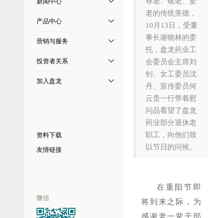
尊老、敬老、爱
新闻中心
老的传统美德，
产品中心
10月13日，受董
事长谢晓林的委
营销与服务
托，盘龙药业工
投资者关系
会委员会主席刘
钊、女工委员沈
加入盘龙
丹、宣传委员何
云贵一行带着慰
问品看望了盘龙
药业部分退休老
职工，向他们致
资料下载
以节日的问候。
友情链接
在重阳节即
微信
将到来之际，为
感谢老一辈干部