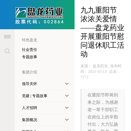
header
九九重阳节
浓浓关爱情
——盘龙药业
开展重阳节慰
特色盘龙
问退休职工活
社会责任
动
专题故事
来源：
盘龙药业
发布时
间：
2021-10-13
点击：
集团介绍
7272
领导关怀
​在重阳节即将到
党建 | 专题故事
来之际，为感谢
人才招聘
老一辈干部职工
在岗位上的辛勤
集团概况
付出，大力弘扬