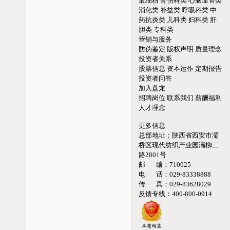
最细粉
骨伤科类
心脑血管类
消化类
补益类
呼吸科类
中
药抗炎类
儿科类
妇科类
肝
胆类
专科类
营销与服务
防伪鉴定
版权声明
质量理念
投资者关系
股票信息
资本运作
定期报告
投资者问答
加入盘龙
招聘岗位
联系我们
薪酬福利
人才理念
更多信息
总部地址：
陕西省西安市灞
桥区现代纺织产业园灞柳二
路2801号
邮 编：
710025
电 话：
029-83338888
传 真：
029-83628029
反馈专线：
400-800-0914