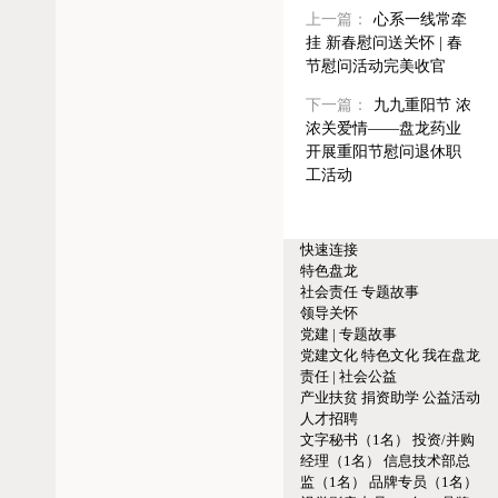
上一篇：
心系一线常牵
挂 新春慰问送关怀 | 春
节慰问活动完美收官
下一篇：
九九重阳节 浓
浓关爱情——盘龙药业
开展重阳节慰问退休职
工活动
快速连接
特色盘龙
社会责任
专题故事
领导关怀
党建 | 专题故事
党建文化
特色文化
我在盘龙
责任 | 社会公益
产业扶贫
捐资助学
公益活动
人才招聘
文字秘书（1名）
投资/并购
经理（1名）
信息技术部总
监（1名）
品牌专员（1名）