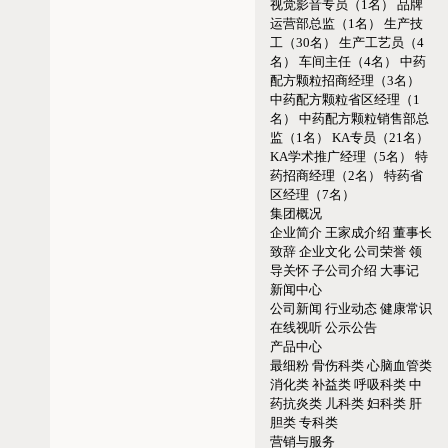
视觉影音专员（1名）
品牌
运营部总监（1名）
生产技
工（30名）
生产工艺员（4
名）
车间主任（4名）
中药
配方颗粒招商经理（3名）
中药配方颗粒省区经理（1
名）
中药配方颗粒销售部总
监（1名）
KA专员（21名）
KA学术推广经理（5名）
特
药招商经理（2名）
特药省
区经理（7名）
集团概况
企业简介
王家成介绍
董事长
致辞
企业文化
公司荣誉
领
导关怀
子公司介绍
大事记
新闻中心
公司新闻
行业动态
健康常识
在线视听
公示公告
产品中心
最细粉
骨伤科类
心脑血管类
消化类
补益类
呼吸科类
中
药抗炎类
儿科类
妇科类
肝
胆类
专科类
营销与服务