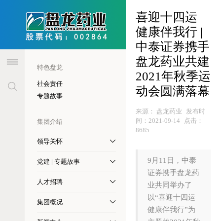
header
喜迎十四运
健康伴我行 |
中泰证券携手
盘龙药业共建
特色盘龙
2021年秋季运
社会责任
动会圆满落幕
专题故事
来源：
盘龙药业
发布时
间：
2021-09-14
点击：
集团介绍
8685
领导关怀
9月11日，中泰
党建 | 专题故事
证券携手盘龙药
人才招聘
业共同举办了
以“喜迎十四运
集团概况
健康伴我行”为