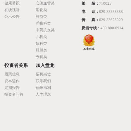
健康常识
心脑血管类
邮 编：
710025
在线视听
消化类
电 话：
029-83338888
公示公告
补益类
传 真：
029-83628029
呼吸科类
反馈专线：
400-800-0914
中药抗炎类
儿科类
妇科类
肝胆类
专科类
投资者关系
加入盘龙
股票信息
招聘岗位
资本运作
联系我们
定期报告
薪酬福利
投资者问答
人才理念