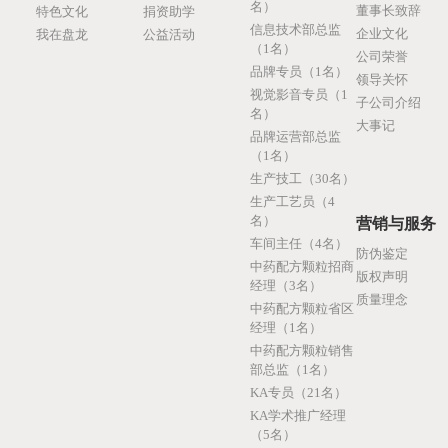
名）
董事长致辞
特色文化
捐资助学
信息技术部总监
企业文化
我在盘龙
公益活动
（1名）
公司荣誉
品牌专员（1名）
领导关怀
视觉影音专员（1
子公司介绍
名）
大事记
品牌运营部总监
（1名）
生产技工（30名）
生产工艺员（4
名）
营销与服务
车间主任（4名）
防伪鉴定
中药配方颗粒招商
版权声明
经理（3名）
质量理念
中药配方颗粒省区
经理（1名）
中药配方颗粒销售
部总监（1名）
KA专员（21名）
KA学术推广经理
（5名）