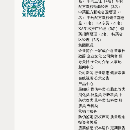
名）
车间主任（4名）
中药
配方颗粒招商经理（3名）
中药配方颗粒省区经理（1
名）
中药配方颗粒销售部总
监（1名）
KA专员（21名）
KA学术推广经理（5名）
特
药招商经理（2名）
特药省
区经理（7名）
集团概况
企业简介
王家成介绍
董事长
致辞
企业文化
公司荣誉
领
导关怀
子公司介绍
大事记
新闻中心
公司新闻
行业动态
健康常识
在线视听
公示公告
产品中心
最细粉
骨伤科类
心脑血管类
消化类
补益类
呼吸科类
中
药抗炎类
儿科类
妇科类
肝
胆类
专科类
营销与服务
防伪鉴定
版权声明
质量理念
投资者关系
股票信息
资本运作
定期报告