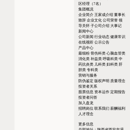
区经理（7名）
集团概况
企业简介
王家成介绍
董事长
致辞
企业文化
公司荣誉
领
导关怀
子公司介绍
大事记
新闻中心
公司新闻
行业动态
健康常识
在线视听
公示公告
产品中心
最细粉
骨伤科类
心脑血管类
消化类
补益类
呼吸科类
中
药抗炎类
儿科类
妇科类
肝
胆类
专科类
营销与服务
防伪鉴定
版权声明
质量理念
投资者关系
股票信息
资本运作
定期报告
投资者问答
加入盘龙
招聘岗位
联系我们
薪酬福利
人才理念
更多信息
总部地址：
陕西省西安市灞