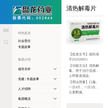
header
清热解毒片
特色盘龙
社会责任
专题故事
【批准文号】
国药准
集团介绍
字Z61020051
【功能主治】
清热解
领导关怀
毒。用于治疗流感，
上呼吸道感染。
党建 | 专题故事
【用法用量】
口服。
一次4片，一日3次，
人才招聘
儿童酌减。
集团概况