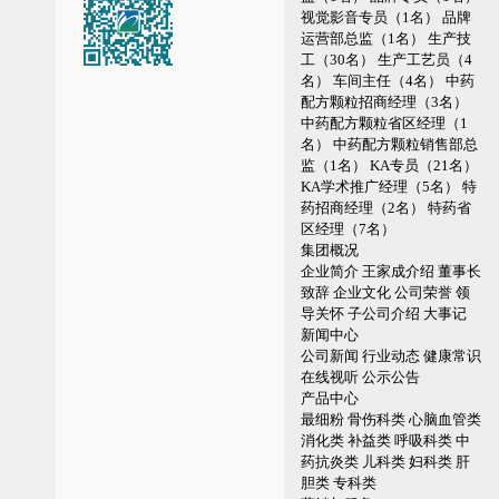
视觉影音专员（1名）
品牌
运营部总监（1名）
生产技
工（30名）
生产工艺员（4
名）
车间主任（4名）
中药
配方颗粒招商经理（3名）
中药配方颗粒省区经理（1
名）
中药配方颗粒销售部总
监（1名）
KA专员（21名）
KA学术推广经理（5名）
特
药招商经理（2名）
特药省
区经理（7名）
集团概况
企业简介
王家成介绍
董事长
致辞
企业文化
公司荣誉
领
导关怀
子公司介绍
大事记
新闻中心
公司新闻
行业动态
健康常识
在线视听
公示公告
产品中心
最细粉
骨伤科类
心脑血管类
消化类
补益类
呼吸科类
中
药抗炎类
儿科类
妇科类
肝
胆类
专科类