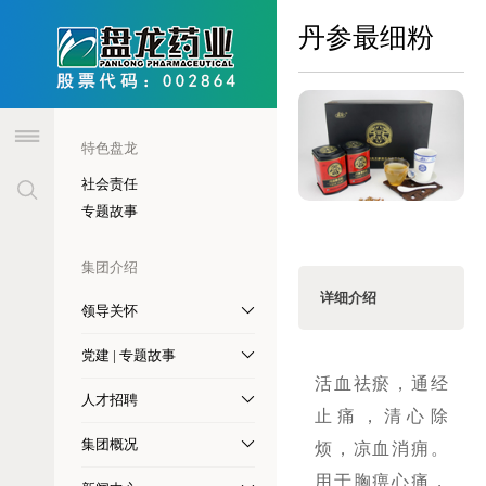
header
丹参最细粉
特色盘龙
社会责任
专题故事
集团介绍
详细介绍
领导关怀
党建 | 专题故事
活血祛瘀，通经
人才招聘
止痛，清心除
集团概况
烦，凉血消痈。
用于胸痹心痛，