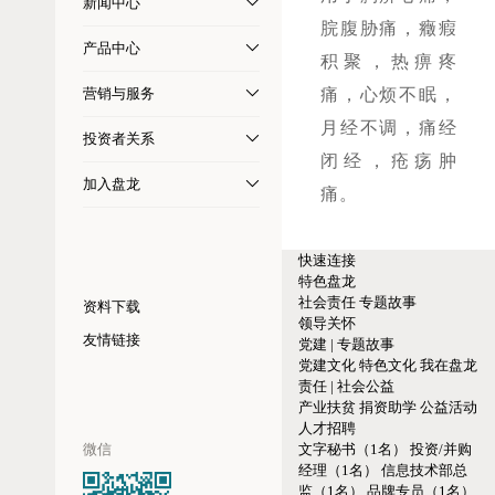
新闻中心
脘腹胁痛，癥瘕
产品中心
积聚，热痹疼
营销与服务
痛，心烦不眠，
月经不调，痛经
投资者关系
闭经，疮疡肿
加入盘龙
痛。
快速连接
特色盘龙
社会责任
专题故事
资料下载
领导关怀
友情链接
党建 | 专题故事
党建文化
特色文化
我在盘龙
责任 | 社会公益
产业扶贫
捐资助学
公益活动
人才招聘
微信
文字秘书（1名）
投资/并购
经理（1名）
信息技术部总
监（1名）
品牌专员（1名）