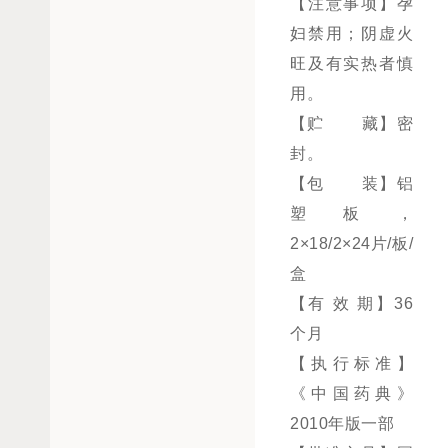
【注意事项】孕
妇禁用；阴虚火
旺及有实热者慎
用。
【贮 藏】密
封。
【包 装】铝
塑板，
2×18/2×24片/板/
盒
【有 效 期】36
个月
【执行标准】
《中国药典》
2010年版一部