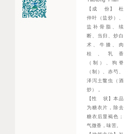
【成 份】 杜
仲叶（盐炒）、
盐补骨脂、续
断、当归、炒白
术、牛膝、肉
桂、乳香
（制）、狗脊
（制）、赤芍、
泽泻土鳖虫（酒
炒） 。
【性 状】本品
为糖衣片，除去
糖衣后显褐色；
气微香，味苦。