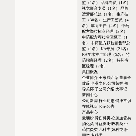
监（1名）
品牌专员（1名）
视觉影音专员（1名）
品牌
运营部总监（1名）
生产技
工（30名）
生产工艺员（4
名）
车间主任（4名）
中药
配方颗粒招商经理（3名）
中药配方颗粒省区经理（1
名）
中药配方颗粒销售部总
监（1名）
KA专员（21名）
KA学术推广经理（5名）
特
药招商经理（2名）
特药省
区经理（7名）
集团概况
企业简介
王家成介绍
董事长
致辞
企业文化
公司荣誉
领
导关怀
子公司介绍
大事记
新闻中心
公司新闻
行业动态
健康常识
在线视听
公示公告
产品中心
最细粉
骨伤科类
心脑血管类
消化类
补益类
呼吸科类
中
药抗炎类
儿科类
妇科类
肝
胆类
专科类