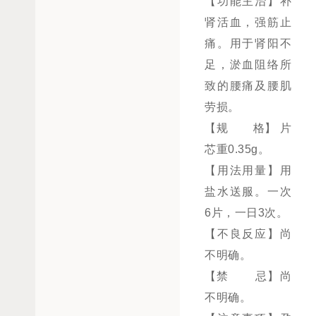
【功能主治】补
肾活血，强筋止
痛。用于肾阳不
足，淤血阻络所
致的腰痛及腰肌
劳损。
【规 格】 片
芯重0.35g。
【用法用量】用
盐水送服。一次
6片，一日3次。
【不良反应】尚
不明确。
【禁 忌】尚
不明确。