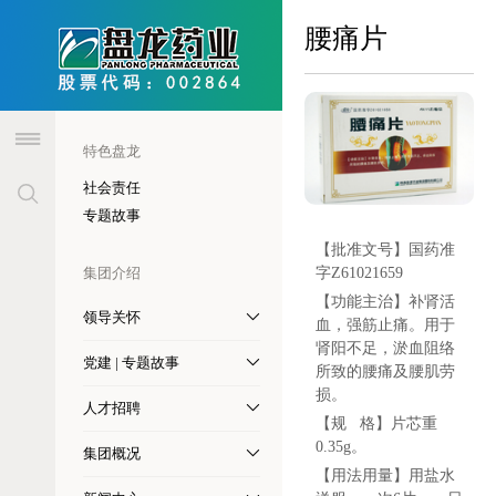
header
腰痛片
特色盘龙
社会责任
专题故事
【批准文号】
国药准
集团介绍
字Z61021659
【功能主治】
补肾活
领导关怀
血，强筋止痛。用于
肾阳不足，淤血阻络
党建 | 专题故事
所致的腰痛及腰肌劳
损。
人才招聘
【规 格】
片芯重
0.35g。
集团概况
【用法用量】
用盐水