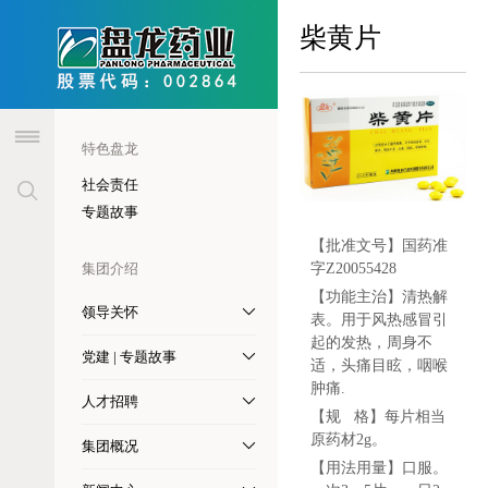
header
柴黄片
特色盘龙
社会责任
专题故事
【批准文号】
国药准
集团介绍
字Z20055428
【功能主治】
清热解
领导关怀
表。用于风热感冒引
起的发热，周身不
党建 | 专题故事
适，头痛目眩，咽喉
肿痛.
人才招聘
【规 格】
每片相当
原药材2g。
集团概况
【用法用量】
口服。