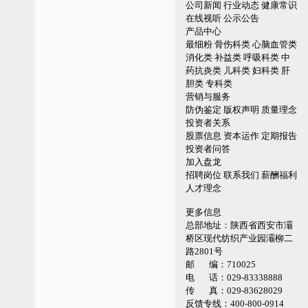
公司新闻
行业动态
健康常识
在线视听
公示公告
产品中心
最细粉
骨伤科类
心脑血管类
消化类
补益类
呼吸科类
中
药抗炎类
儿科类
妇科类
肝
胆类
专科类
营销与服务
防伪鉴定
版权声明
质量理念
投资者关系
股票信息
资本运作
定期报告
投资者问答
加入盘龙
招聘岗位
联系我们
薪酬福利
人才理念
更多信息
总部地址：
陕西省西安市灞
桥区现代纺织产业园灞柳二
路2801号
邮 编：
710025
电 话：
029-83338888
传 真：
029-83628029
反馈专线：
400-800-0914