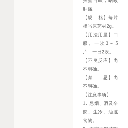
头痛目眩，咽喉
肿痛.
【规 格】每片
相当原药材2g。
【用法用量】口
服。一次3～5
片，一日2次。
【不良反应】尚
不明确。
【禁 忌】尚
不明确。
【注意事项】
1. 忌烟、酒及辛
辣、生冷、油腻
食物。