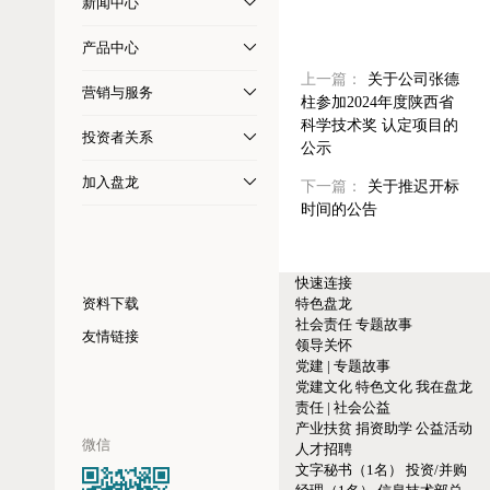
新闻中心
产品中心
上一篇：
关于公司张德
营销与服务
柱参加2024年度陕西省
科学技术奖 认定项目的
投资者关系
公示
加入盘龙
下一篇：
关于推迟开标
时间的公告
快速连接
资料下载
特色盘龙
社会责任
专题故事
友情链接
领导关怀
党建 | 专题故事
党建文化
特色文化
我在盘龙
责任 | 社会公益
产业扶贫
捐资助学
公益活动
微信
人才招聘
文字秘书（1名）
投资/并购