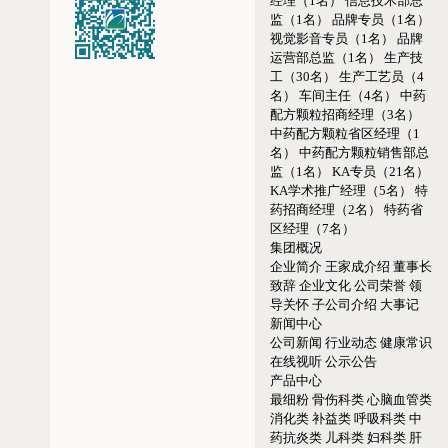
经理（1名）
信息技术部总
监（1名）
品牌专员（1名）
视觉影音专员（1名）
品牌
运营部总监（1名）
生产技
工（30名）
生产工艺员（4
名）
车间主任（4名）
中药
配方颗粒招商经理（3名）
中药配方颗粒省区经理（1
名）
中药配方颗粒销售部总
监（1名）
KA专员（21名）
KA学术推广经理（5名）
特
药招商经理（2名）
特药省
区经理（7名）
集团概况
企业简介
王家成介绍
董事长
致辞
企业文化
公司荣誉
领
导关怀
子公司介绍
大事记
新闻中心
公司新闻
行业动态
健康常识
在线视听
公示公告
产品中心
最细粉
骨伤科类
心脑血管类
消化类
补益类
呼吸科类
中
药抗炎类
儿科类
妇科类
肝