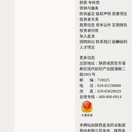
胆类
专科类
营销与服务
防伪鉴定
版权声明
质量理念
投资者关系
股票信息
资本运作
定期报告
投资者问答
加入盘龙
招聘岗位
联系我们
薪酬福利
人才理念
更多信息
总部地址：
陕西省西安市灞
桥区现代纺织产业园灞柳二
路2801号
邮 编：
710025
电 话：
029-83338888
传 真：
029-83628029
反馈专线：
400-800-0914
本网站由陕西盘龙药业集团
股份有限公司发布，陕西盘