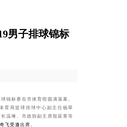
19男子排球锦标
子排球锦标赛在市体育馆圆满落幕。
体育局篮球排球中心副主任杨翠
市长温琳、市政协副主席殷延青等
奇飞
受邀出席
。