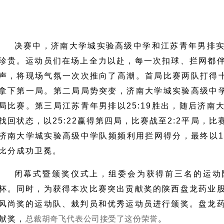
决赛中，济南大学城实验高级中学和江苏青年男排
珍贵。运动员们在场上全力以赴，每一次扣球、拦网都
声，将现场气氛一次次推向了高潮。首局比赛两队打得十分
拿下第一局。第二局局势突变，济南大学城实验高级中学占
局比赛。第三局江苏青年男排以25:19胜出，随后济南
找回状态，以25:22赢得第四局，比赛战至2:2平局，
济南大学城实验高级中学队频频利用拦网得分，最终以15
比分成功卫冕。
闭幕式暨颁奖仪式上，组委会为获得前三名的运动
杯。同时，为获得本次比赛突出贡献奖的陕西盘龙药业
风尚奖的运动队、裁判员和优秀运动员进行颁奖。盘龙
献奖，
总裁胡奇飞代表公司接受了这份荣誉
。