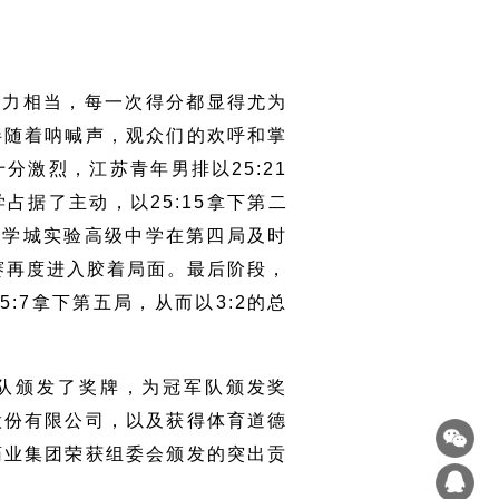
实力相当，每一次得分都显得尤为
伴随着呐喊声，观众们的欢呼和掌
激烈，江苏青年男排以25:21
据了主动，以25:15拿下第二
大学城实验高级中学在第四局及时
比赛再度进入胶着局面。最后阶段，
:7拿下第五局，从而以3:2的总
队颁发了奖牌，为冠军队颁发奖
股份有限公司，以及获得体育道德
药业集团荣获组委会颁发的突出贡