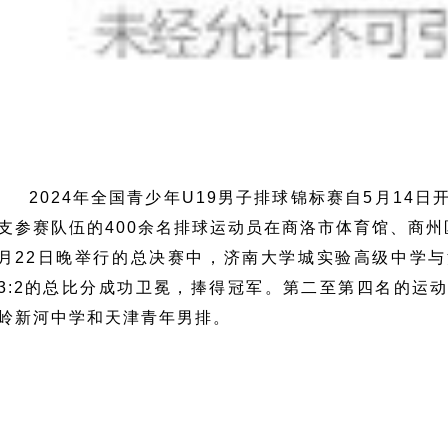
2024年全国青少年U19男子排球锦标赛自5月14日
支参赛队伍的400余名排球运动员在商洛市体育馆、商州
月22日晚举行的总决赛中，济南大学城实验高级中学
3:2的总比分成功卫冕，捧得冠军。第二至第四名的运
岭新河中学和天津青年男排。