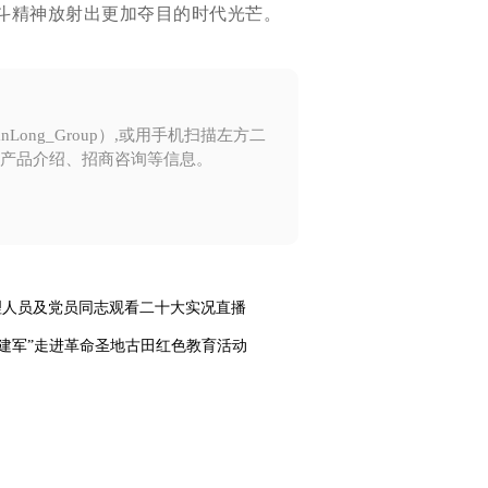
斗精神放射出更加夺目的时代光芒。
ong_Group）,或用手机扫描左方二
产品介绍、招商咨询等信息。
管理人员及党员同志观看二十大实况直播
建军”走进革命圣地古田红色教育活动