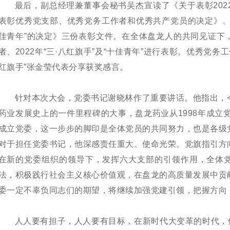
最后，副总经理兼董事会秘书吴杰宣读了《关于表彰2022
表彰优秀党支部、优秀党务工作者和优秀共产党员的决定》、
佳青年”的决定》三份表彰文件。在全体盘龙人的共同见证下
者、2022年“三·八红旗手”及“十佳青年”进行表彰。优秀党务
红旗手”张金莹代表分享获奖感言。
针对本次大会，党委书记谢晓林作了重要讲话。他指出，
药业发展史上的一件里程碑的大事，盘龙药业从1998年成立党
成立党委，这一步步的脚印是全体党员的共同努力，也是各级
对于担任党委书记，他深感责任重大、使命光荣。党旗指引方
在新的党委组织的领导下，发挥六大支部的引领作用，全体
法，积极践行社会主义核心价值观，在盘龙的高质量发展中贡
委一定不辜负同志们的期望，将继续加强党建引领，把握方向
人人要有担子，人人要有目标，在新时代大变革的时代，他