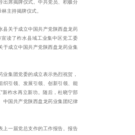
导出席揭牌仪式。中共党员、积极分
希林主持揭牌仪式。
水县关于成立中国共产党陕西盘龙药
涛宣读了柞水县域工业集中区党工委
关于成立中国共产党陕西盘龙药业集
药业集团党委的成立表示热烈祝贺，
组织引领、发展引领、创新引领、能
区”新柞水再立新功。随后，杜晓宁部
、中国共产党陕西盘龙药业集团纪律
表上一届党总支作的工作报告。报告