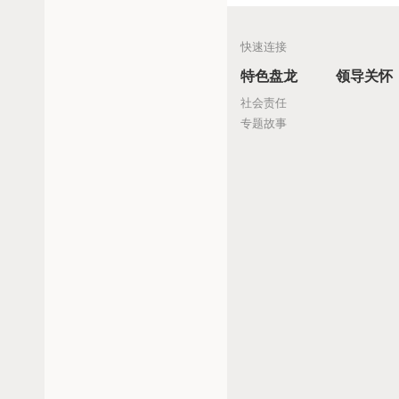
快速连接
特色盘龙
领导关怀
社会责任
专题故事