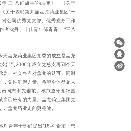
年“三·八红旗手”的决定》、《关于
《关于表彰第九届盘龙药业集团“十
，对公司优秀党支部、优秀党务工作
工作者沈丹、十佳青年邹青青、 “三八
今天盘龙药业集团党委的成立是盘龙
支部到2006年成立党总支再到今天
党委、社会各界对盘龙的认可。同时
向，党性汇聚力量。希望全体盘龙人
党员同志率先垂范、模范遵守党纪国
献自己应有的力量。盘龙药业集团党
，让盘龙药业走的更稳健。
对青年干部们提出“16字”希望：忠