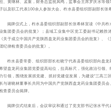
柱、黄继林、孟重，财务总监祝凤鸣，监事会主席罗庆水等领
子以及职工代表100余人参加大会。柞水县委组织部副部长张
揭牌仪式上，柞水县委组织部副部长张希林宣读《中共柞
业集团委员会的批复》；县域工业集中区党工委副书记赖胜
《关于成立中国共产党陕西盘龙药业集团委员会的批复》、《
团纪律检查委员会的批复》。
柞水县委常委、组织部部长杜晓宁代表县委组织部向盘龙
希望盘龙药业集团党委提高站位，拉高标尺，强化政治引领、
力引领，围绕发展抓党建、抓好党建促发展，为建设“三高三
长与谢晓林董事长共同为中国共产党陕西盘龙药业集团委员会
检查委员会揭牌。
揭牌仪式结束后，会议审议和通过了党支部书记张水平代