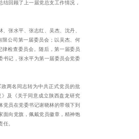
总结回顾了上一届党总支工作情况，
林、张水平、张志红、吴杰、沈丹、
有限公司第一届委员会；以吴杰、何
纪律检查委员会。随后，第一届委员
委书记，张水平为第一届委员会党委
军政两名同志转为中共正式党员的批
复》及《关于同意成立陕西盘龙研究
体党员在党委书记谢晓林的带领下到
家面向党旗，佩戴党员徽章，精神饱
责任。