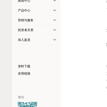
新闻中心
产品中心
营销与服务
投资者关系
加入盘龙
资料下载
友情链接
微信