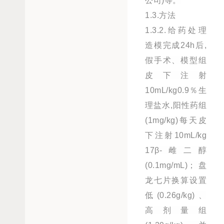
公司)等。
1.3.方法
1.3.2.给药处理
造模完成24h后,
假手术、模型组
皮下注射
10mL/kg0.9％生
理盐水,阳性药组
(1mg/kg)每天皮
下注射10mL/kg
17β-雌二醇
(0.1mg/mL)；盘
龙七片换算设置
低(0.26g/kg)、
高剂量组