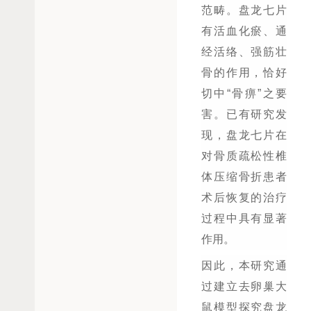
范畴。盘龙七片
有活血化瘀、通
经活络、强筋壮
骨的作用，恰好
切中“骨痹”之要
害。已有研究发
现，盘龙七片在
对骨质疏松性椎
体压缩骨折患者
术后恢复的治疗
过程中具有显著
作用。
因此，本研究通
过建立去卵巢大
鼠模型探究盘龙