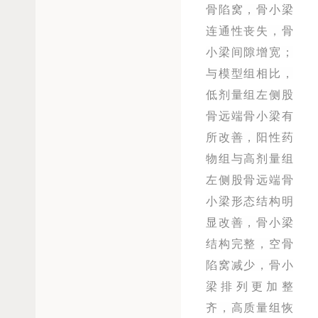
骨陷窝，骨小梁
连通性丧失，骨
小梁间隙增宽；
与模型组相比，
低剂量组左侧股
骨远端骨小梁有
所改善，阳性药
物组与高剂量组
左侧股骨远端骨
小梁形态结构明
显改善，骨小梁
结构完整，空骨
陷窝减少，骨小
梁排列更加整
齐，高质量组恢