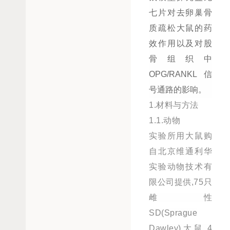
七片对去卵巢骨
质疏松大鼠的药
效作用以及对股
骨组织中
OPG/RANKL信
号通路的影响。
1.材料与方法
1.1.动物
实验所用大鼠购
自北京维通利华
实验动物技术有
限公司提供,75只
雌性
SD(Sprague
Dawley)大鼠,4