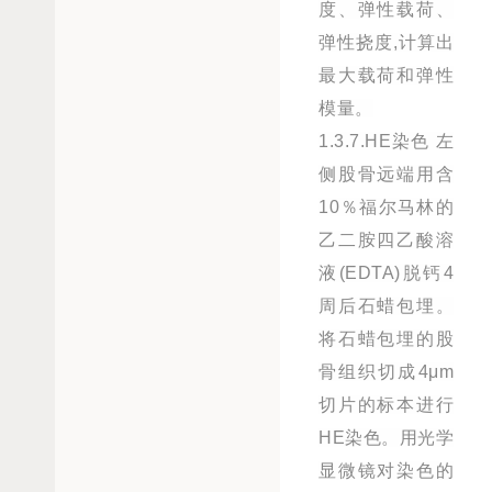
度、弹性载荷、
弹性挠度,计算出
最大载荷和弹性
模量。
1.3.7.HE染色 左
侧股骨远端用含
10％福尔马林的
乙二胺四乙酸溶
液(EDTA)脱钙4
周后石蜡包埋。
将石蜡包埋的股
骨组织切成4μm
切片的标本进行
HE染色。用光学
显微镜对染色的