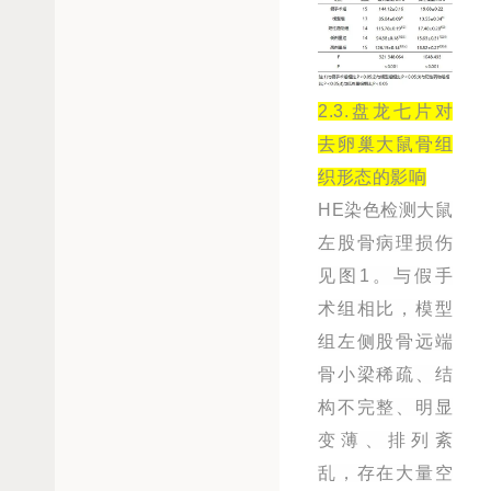
2.3.盘龙七片对
去卵巢大鼠骨组
织形态的影响
HE染色检测大鼠
左股骨病理损伤
见图1。与假手
术组相比，模型
组左侧股骨远端
骨小梁稀疏、结
构不完整、明显
变薄、排列紊
乱，存在大量空