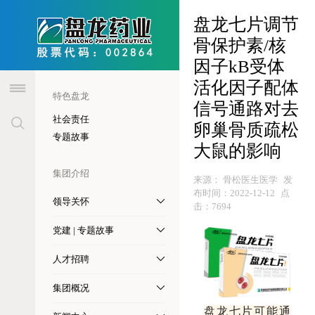
header
盘龙七片调节
骨保护素/核
因子kB受体
活化因子配体
特色盘龙
信号通路对去
社会责任
卵巢骨质疏松
专题故事
大鼠的影响
集团介绍
来源：
骨松医生医学
发
布时间：
2022-12-12
点
领导关怀
击：
7694
党建 | 专题故事
人才招聘
集团概况
盘龙七片可能通