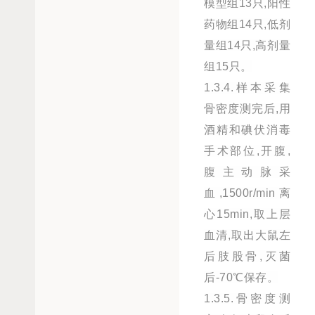
模型组13只,阳性
药物组14只,低剂
量组14只,高剂量
组15只。
1.3.4.样本采集
骨密度测完后,用
酒精和碘伏消毒
手术部位,开腹,
腹主动脉采
血,1500r/min离
心15min,取上层
血清,取出大鼠左
后肢股骨,灭菌
后-70℃保存。
1.3.5.骨密度测