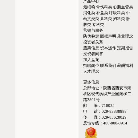
产品中心
最细粉
骨伤科类
心脑血管类
消化类
补益类
呼吸科类
中
药抗炎类
儿科类
妇科类
肝
胆类
专科类
营销与服务
防伪鉴定
版权声明
质量理念
投资者关系
股票信息
资本运作
定期报告
投资者问答
加入盘龙
招聘岗位
联系我们
薪酬福利
人才理念
更多信息
总部地址：
陕西省西安市灞
桥区现代纺织产业园灞柳二
路2801号
邮 编：
710025
电 话：
029-83338888
传 真：
029-83628029
反馈专线：
400-800-0914