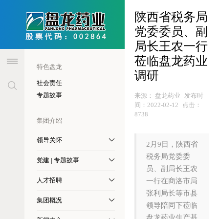
header
陕西省税务局
党委委员、副
局长王农一行
莅临盘龙药业
特色盘龙
调研
社会责任
专题故事
来源：
盘龙药业
发布时
间：
2022-02-12
点击：
8738
集团介绍
领导关怀
2月9日，陕西省
税务局党委委
党建 | 专题故事
员、副局长王农
人才招聘
一行在商洛市局
张利局长等市县
集团概况
领导陪同下莅临
盘龙药业生产基