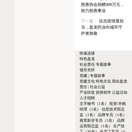
慈善协会捐赠400万元，
助力慈善事业
下一篇：
抗击疫情显担
当，盘龙药业向城市守
护者致敬
快速连接
特色盘龙
社会责任
专题故事
领导关怀
党建 | 专题故事
党建文化
特色文化
我在盘龙
责任 | 社会公益
产业扶贫
捐资助学
公益活动
人才招聘
文字秘书（1名）
投资/并购
经理（1名）
信息技术部总
监（1名）
品牌专员（1名）
视觉影音专员（1名）
品牌
运营部总监（1名）
生产技
工（30名）
生产工艺员（4