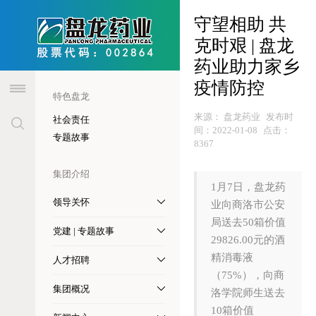
header
守望相助 共
克时艰 | 盘龙
药业助力家乡
疫情防控
特色盘龙
来源：
盘龙药业
发布时
社会责任
间：
2022-01-08
点击：
专题故事
8367
集团介绍
1月7日，盘龙药
领导关怀
业向商洛市公安
局送去50箱价值
党建 | 专题故事
29826.00元的酒
精消毒液
人才招聘
（75%），向商
集团概况
洛学院师生送去
10箱价值