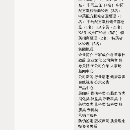
名）
车间主任（4名）
中药
配方颗粒招商经理（3名）
中药配方颗粒省区经理（1
名）
中药配方颗粒销售部总
监（1名）
KA专员（21名）
KA学术推广经理（5名）
特
药招商经理（2名）
特药省
区经理（7名）
集团概况
企业简介
王家成介绍
董事长
致辞
企业文化
公司荣誉
领
导关怀
子公司介绍
大事记
新闻中心
公司新闻
行业动态
健康常识
在线视听
公示公告
产品中心
最细粉
骨伤科类
心脑血管类
消化类
补益类
呼吸科类
中
药抗炎类
儿科类
妇科类
肝
胆类
专科类
营销与服务
防伪鉴定
版权声明
质量理念
投资者关系