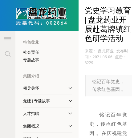
header
党史学习教育
| 盘龙药业开
展赴葛牌镇红
色研学活动
特色盘龙
来源：
盘龙药业
发布时
社会责任
间：
2021-06-06
点击：
专题故事
8229
集团介绍
铭记百年党史，
领导关怀
传承红色基因 。
党建 | 专题故事
人才招聘
铭记百年党
史，传承红色基
集团概况
因 。在庆祝建党