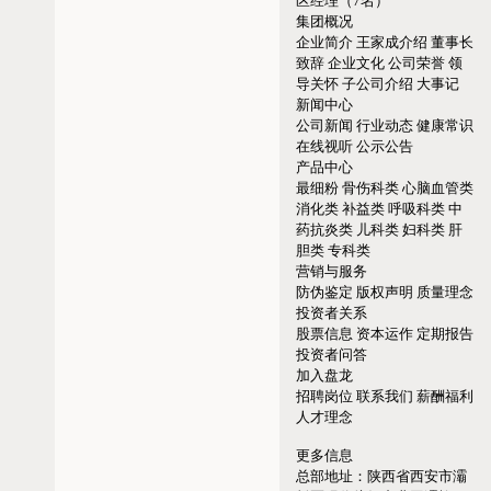
区经理（7名）
集团概况
企业简介
王家成介绍
董事长
致辞
企业文化
公司荣誉
领
导关怀
子公司介绍
大事记
新闻中心
公司新闻
行业动态
健康常识
在线视听
公示公告
产品中心
最细粉
骨伤科类
心脑血管类
消化类
补益类
呼吸科类
中
药抗炎类
儿科类
妇科类
肝
胆类
专科类
营销与服务
防伪鉴定
版权声明
质量理念
投资者关系
股票信息
资本运作
定期报告
投资者问答
加入盘龙
招聘岗位
联系我们
薪酬福利
人才理念
更多信息
总部地址：
陕西省西安市灞