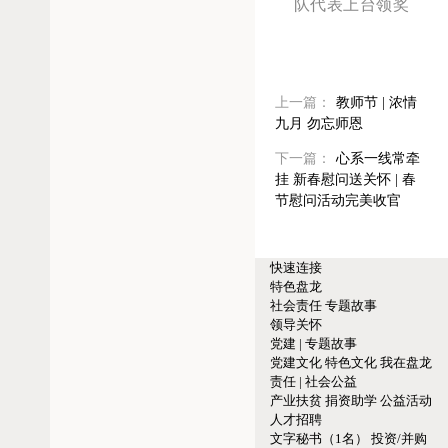
队代表
上台领奖
上一篇：
教师节 | 浓情
九月 勿忘师恩
下一篇：
心系一线常牵
挂 新春慰问送关怀 | 春
节慰问活动完美收官
快速连接
特色盘龙
社会责任
专题故事
领导关怀
党建 | 专题故事
党建文化
特色文化
我在盘龙
责任 | 社会公益
产业扶贫
捐资助学
公益活动
人才招聘
文字秘书（1名）
投资/并购