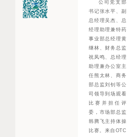
公司党支部
书记张水平、副
总经理吴杰、总
经理助理兼特药
事业部总经理黄
继林、财务总监
祝凤鸣、总经理
助理兼办公室主
任熊太林、商务
部总监刘钊等公
司领导到场观看
比赛并担任评
委，市场部总监
韩腾飞主持体操
比赛。来自OTC