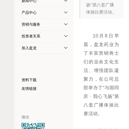
新闻中心
扬”第八套广播
体操比赛活动。
产品中心
营销与服务
10月8日早
投资者关系
晨，盘龙药业为
加入盘龙
了丰富营销将士
们的业余文化生
活、增强团队凝
聚力，在公司总
资料下载
部举办了“与国同
友情链接
庆 · 我心飞扬”第
八套广播体操比
赛活动。
微信