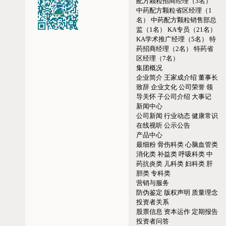
配方颗粒招商经理（3名）
中药配方颗粒省区经理（1
名）
中药配方颗粒销售部总
监（1名）
KA专员（21名）
KA学术推广经理（5名）
特
药招商经理（2名）
特药省
区经理（7名）
集团概况
企业简介
王家成介绍
董事长
致辞
企业文化
公司荣誉
领
导关怀
子公司介绍
大事记
新闻中心
公司新闻
行业动态
健康常识
在线视听
公示公告
产品中心
最细粉
骨伤科类
心脑血管类
消化类
补益类
呼吸科类
中
药抗炎类
儿科类
妇科类
肝
胆类
专科类
营销与服务
防伪鉴定
版权声明
质量理念
投资者关系
股票信息
资本运作
定期报告
投资者问答