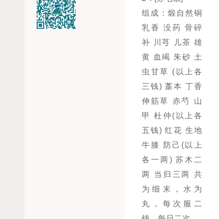
组成：煅自然铜
乳香 没药 骨碎
补 川芎 儿茶 雄
黄 血竭 朱砂 土
虫甘草 (以上各
三钱) 藁本 丁香
伸筋草 赤芍 山
甲 杜仲(以上各
五钱) 红花 生地
牛膝 防己(以上
各一两) 苏木二
两 当归三两 共
为细末，水为
丸，每次服二
钱，每日二次。