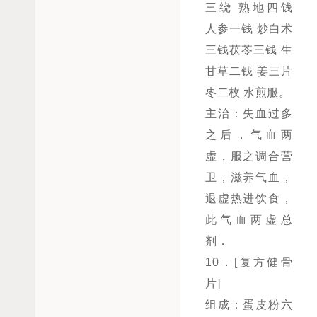
三绕 熟地四钱
人参一钱 炒白术
三钱茯苓三钱 生
甘草二钱 姜三片
枣二枚 水煎服。
主治：失血过多
之后，气血两
虚，服之调合营
卫，滋养气血，
退虚热进饮食，
此气血两虚总
剂．
10．[复方健骨
片]
组成：蛋皮粉六