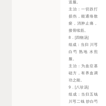
送服。
主治：一切跌打
损伤，能通络散
瘀，消肿止痛，
接骨续筋。
8．[四物汤]
组成：当归 川芎
白芍 熟地 水煎
服。
主治：为血症基
础方，有养血调
功之能。
9．[八珍汤]
组成：当归五钱
川芎二钱 炒白芍