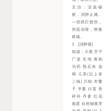
主治：活血破
瘀，消肿止痛。
—切跌打损伤，
伤筋动骨，肿胀
疼痛。
3．[消肿膏]
组成：大黄 芥子
广皮 生地 黄柏
乌药 熟石灰 血
竭 儿茶(以上各
二钱) 川柏 木鳖
子 半夏 白芨 骨
碎补 丹参 红花
南星 自然铜黄芩