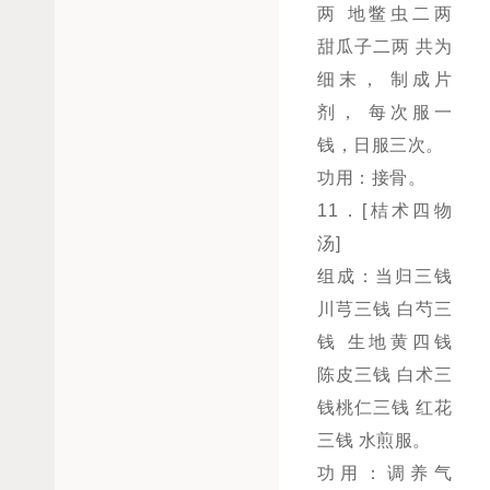
两 地鳖虫二两
甜瓜子二两 共为
细末， 制成片
剂， 每次服一
钱，日服三次。
功用：接骨。
11．[桔术四物
汤]
组成：当归三钱
川芎三钱 白芍三
钱 生地黄四钱
陈皮三钱 白术三
钱桃仁三钱 红花
三钱 水煎服。
功用：调养气