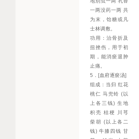
地别虫一两 乳香
一两没药一两 共
为末，饴糖或凡
士林调敷。
功用：治骨折及
扭挫伤，用于初
期，能消瘀退肿
止痛。
5．[血府逐瘀汤]
组成：当归 红花
桃仁 马兜铃 (以
上各三钱) 生地
枳壳 桔梗 川芎
柴胡 (以上各二
钱) 牛膝四钱 甘