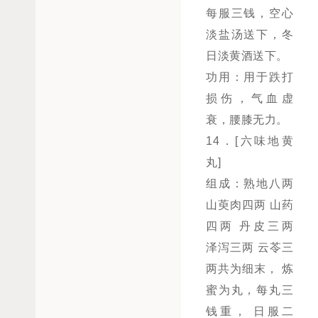
每服三钱，空心
淡盐汤送下，冬
日淡黄酒送下。
功用：用于跌打
损伤，气血虚
衰，腰膝无力。
14．[六味地黄
丸]
组成：熟地八两
山萸肉四两 山药
四两 丹皮三两
泽泻三两 云苓三
两共为细末， 炼
蜜为丸，每丸三
钱重， 日服二