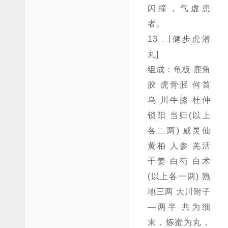
闪撞，气虚患
者。
13．[健步虎潜
丸]
组成：龟板 鹿角
胶 虎骨胫 何首
乌 川牛膝 杜仲
锁阳 当归(以上
各二两) 威灵仙
黄柏 人参 羌活
干姜 白芍 白术
(以上各一两) 熟
地三两 大川附子
—两半 共为细
末，炼蜜为丸，