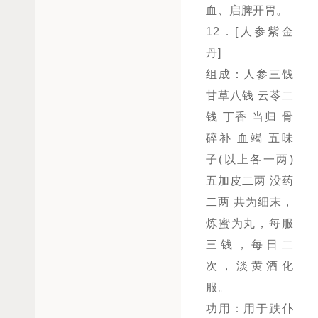
血、启脾开胃。
12．[人参紫金
丹]
组成：人参三钱
甘草八钱 云苓二
钱 丁香 当归 骨
碎补 血竭 五味
子(以上各一两)
五加皮二两 没药
二两 共为细末，
炼蜜为丸，每服
三钱，每日二
次，淡黄酒化
服。
功用：用于跌仆