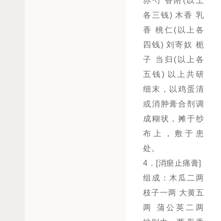
赤芍 香附(以上
各三钱) 木香 乳
香 桃仁(以上各
四钱) 刘寄奴 栀
子 当归(以上各
五钱) 以上共研
细末，以鸡蛋清
或消肿膏合剂调
成糊状，摊于纱
布上，敷于患
处。
4．[消瘀止痛膏]
组成：木瓜二两
枝子一两 大黄五
两 蒲公英二两