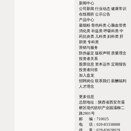
新闻中心
公司新闻
行业动态
健康常识
在线视听
公示公告
产品中心
最细粉
骨伤科类
心脑血管类
消化类
补益类
呼吸科类
中
药抗炎类
儿科类
妇科类
肝
胆类
专科类
营销与服务
防伪鉴定
版权声明
质量理念
投资者关系
股票信息
资本运作
定期报告
投资者问答
加入盘龙
招聘岗位
联系我们
薪酬福利
人才理念
更多信息
总部地址：
陕西省西安市灞
桥区现代纺织产业园灞柳二
路2801号
邮 编：
710025
电 话：
029-83338888
传 真：
029-83628029