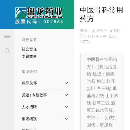
header
中医骨科常用
药方
来源：
盘龙药业
发布时
间：
2013-10-30
点击：
特色盘龙
10774
社会责任
专题故事
中医骨科常用药
方1．[复元活血
集团介绍
汤]组成：柴胡
当归 桃仁 红花
领导关怀
(以上各三钱) 瓜
党建 | 专题故事
萎根四钱 山甲四
钱 甘草二饯 酒
人才招聘
军五钱水煎服。
主治：—切跌打
集团概况
损伤，肿胀疼