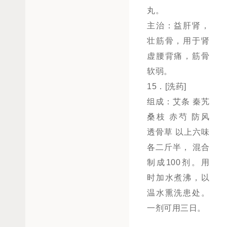
丸。
主治：益肝肾，
壮筋骨，用于肾
虚腰背痛，筋骨
软弱。
15．[洗药]
组成：艾条 秦艽
桑枝 赤芍 防风
透骨草 以上六味
各二斤半， 混合
制成100剂。用
时加水煮沸，以
温水熏洗患处。
一剂可用三日。