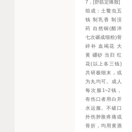
7．[舒筋定痛散]
组成：土鳖虫五
钱 制乳香 制没
药 自然铜(醋淬
七次碾成细粉)骨
碎补 血竭花 大
黄 硼砂 当归 红
花(以上各三钱)
共研极细末，或
为丸均可。成人
每次服1~2钱，
有伤口者用白开
水运服。不破口
外伤肿胀疼痛或
骨折，均用黄酒