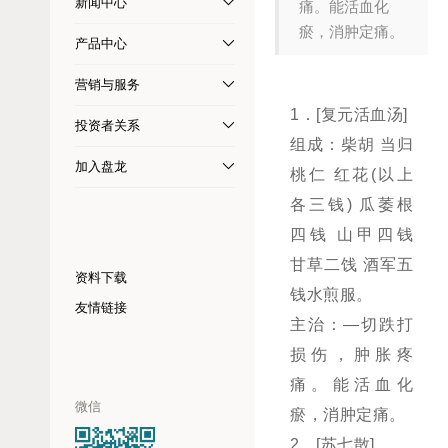
新闻中心
痛。能活血化
瘀，消肿定痛。
产品中心
营销与服务
1．[复元活血汤]
投资者关系
组成：柴胡 当归
加入盘龙
桃仁 红花(以上
各三钱) 瓜萎根
四钱 山甲四钱
甘草二饯 酒军五
资料下载
钱水煎服。
友情链接
主治：—切跌打
损伤，肿胀疼
痛。能活血化
微信
瘀，消肿定痛。
2．[苏七散]