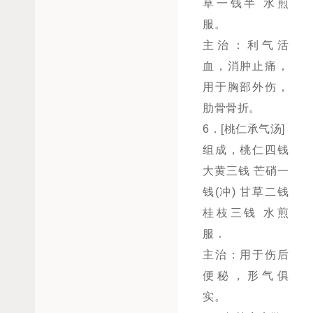
草一钱半 水煎
服。
主治：利气活
血，消肿止痛，
用于胸部外伤，
肋骨骨折。
6．[桃仁承气汤]
组成，桃仁四钱
大黄三钱 芒硝一
钱(冲) 甘草二钱
桂枝三钱 水煎
服．
主治：用于伤后
便秘，形气俱
实。