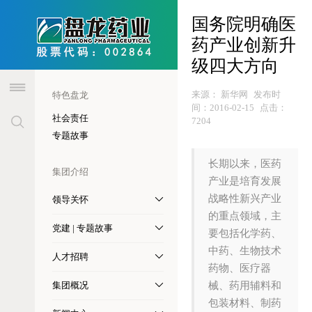
header
国务院明确医
药产业创新升
级四大方向
来源：
新华网
发布时
特色盘龙
间：
2016-02-15
点击：
社会责任
7204
专题故事
长期以来，医药
集团介绍
产业是培育发展
战略性新兴产业
领导关怀
的重点领域，主
党建 | 专题故事
要包括化学药、
中药、生物技术
人才招聘
药物、医疗器
集团概况
械、药用辅料和
包装材料、制药