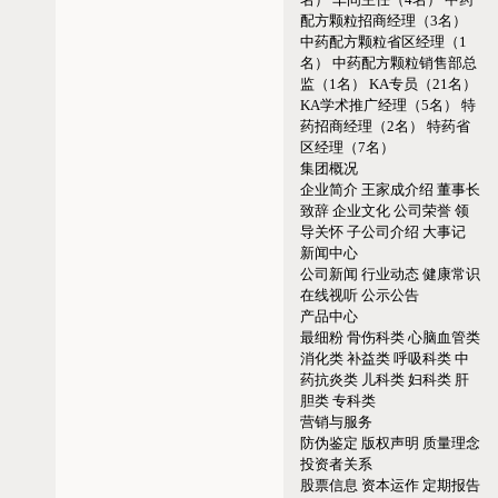
配方颗粒招商经理（3名）
中药配方颗粒省区经理（1
名）
中药配方颗粒销售部总
监（1名）
KA专员（21名）
KA学术推广经理（5名）
特
药招商经理（2名）
特药省
区经理（7名）
集团概况
企业简介
王家成介绍
董事长
致辞
企业文化
公司荣誉
领
导关怀
子公司介绍
大事记
新闻中心
公司新闻
行业动态
健康常识
在线视听
公示公告
产品中心
最细粉
骨伤科类
心脑血管类
消化类
补益类
呼吸科类
中
药抗炎类
儿科类
妇科类
肝
胆类
专科类
营销与服务
防伪鉴定
版权声明
质量理念
投资者关系
股票信息
资本运作
定期报告