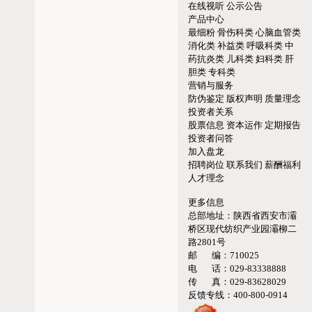
在线视听
公示公告
产品中心
最细粉
骨伤科类
心脑血管类
消化类
补益类
呼吸科类
中
药抗炎类
儿科类
妇科类
肝
胆类
专科类
营销与服务
防伪鉴定
版权声明
质量理念
投资者关系
股票信息
资本运作
定期报告
投资者问答
加入盘龙
招聘岗位
联系我们
薪酬福利
人才理念
更多信息
总部地址：
陕西省西安市灞
桥区现代纺织产业园灞柳二
路2801号
邮 编：
710025
电 话：
029-83338888
传 真：
029-83628029
反馈专线：
400-800-0914