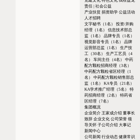
党建文化
特色文化
我在盘龙
责任 | 社会公益
产业扶贫
捐资助学
公益活动
人才招聘
文字秘书（1名）
投资/并购
经理（1名）
信息技术部总
监（1名）
品牌专员（1名）
视觉影音专员（1名）
品牌
运营部总监（1名）
生产技
工（30名）
生产工艺员（4
名）
车间主任（4名）
中药
配方颗粒招商经理（3名）
中药配方颗粒省区经理（1
名）
中药配方颗粒销售部总
监（1名）
KA专员（21名）
KA学术推广经理（5名）
特
药招商经理（2名）
特药省
区经理（7名）
集团概况
企业简介
王家成介绍
董事长
致辞
企业文化
公司荣誉
领
导关怀
子公司介绍
大事记
新闻中心
公司新闻
行业动态
健康常识