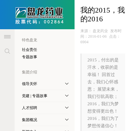
header
我的2015，我
的2016
来源：
盘龙药业
发布时
间：
2016-01-06
点击：
特色盘龙
6904
社会责任
专题故事
2015，付出的是
汗水，收获的是
集团介绍
幸福！ 回首过
去，我们心怀感
领导关怀
恩； 展望未来，
党建 | 专题故事
我们引吭高歌；
2016，我们为梦
人才招聘
想变得更出色！
2016，我们为了
集团概况
梦想传递信心！