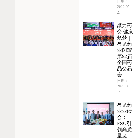
日期：
2026-05-
27
聚力药
交 健康
筑梦｜
盘龙药
业闪耀
第92届
全国药
品交易
会
日期：
2026-05-
14
盘龙药
业业绩
会：
ESG引
领高质
量发