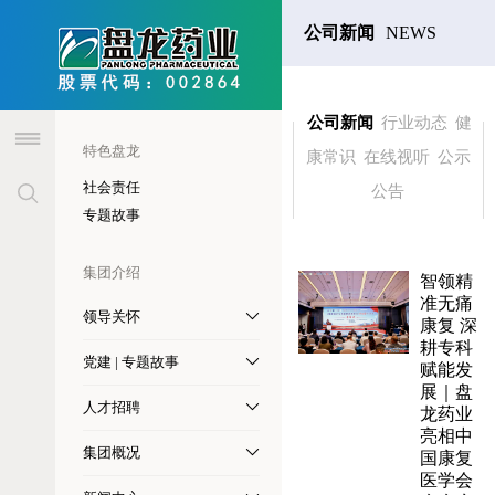
header
公司新闻
NEWS
CENTER
公司新闻
行业动态
健
特色盘龙
康常识
在线视听
公示
社会责任
公告
专题故事
集团介绍
智领精
准无痛
领导关怀
康复 深
耕专科
党建 | 专题故事
赋能发
展｜盘
人才招聘
龙药业
亮相中
集团概况
国康复
医学会