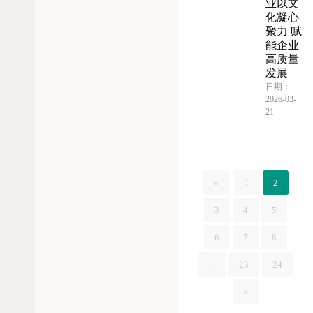
业以文
化凝心
聚力 赋
能企业
高质量
发展
日期：
2026-03-
21
«
1
2
3
4
5
6
7
8
...
23
24
»