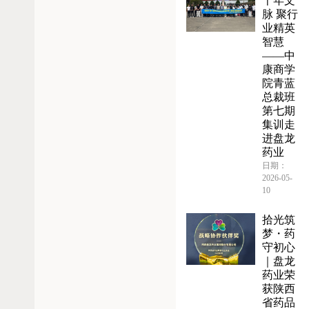
千年文
脉 聚行
业精英
智慧
——中
康商学
院青蓝
总裁班
第七期
集训走
进盘龙
药业
日期：
2026-05-
10
拾光筑
梦・药
守初心
｜盘龙
药业荣
获陕西
省药品