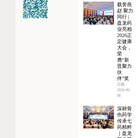
载誉燕
赵 聚力
同行 |
盘龙药
业亮相
2026正
定健康
大会，
荣
膺“新
晋聚力
伙
伴”奖
日期：
2026-06-
08
深耕骨
伤药学
传承七
药精粹
｜盘龙