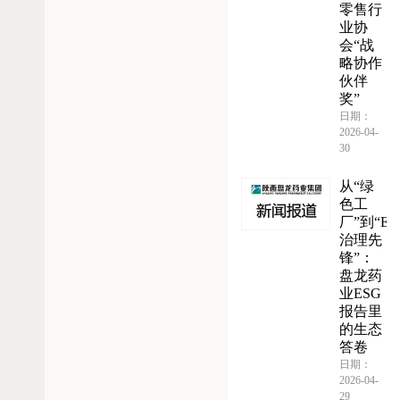
零售行
业协
会“战
略协作
伙伴
奖”
日期：
2026-04-
30
从“绿
色工
厂”到“ES
治理先
锋”：
盘龙药
业ESG
报告里
的生态
答卷
日期：
2026-04-
29