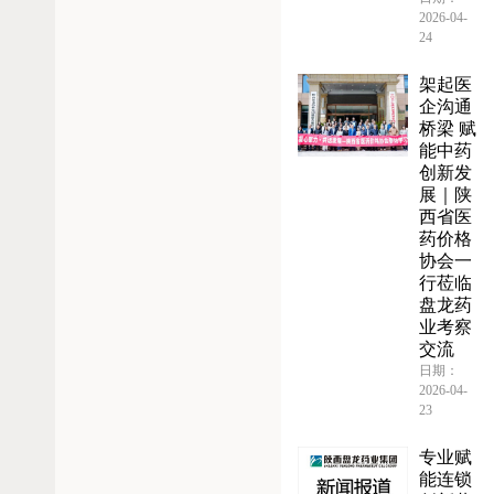
2026-04-
24
架起医
企沟通
桥梁 赋
能中药
创新发
展｜陕
西省医
药价格
协会一
行莅临
盘龙药
业考察
交流
日期：
2026-04-
23
专业赋
能连锁