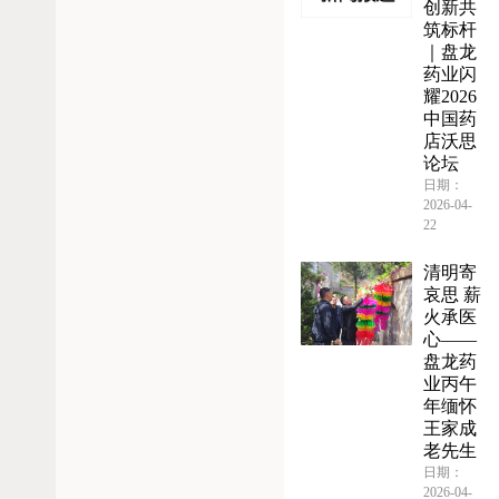
创新共
筑标杆
｜盘龙
药业闪
耀2026
中国药
店沃思
论坛
日期：
2026-04-
22
清明寄
哀思 薪
火承医
心——
盘龙药
业丙午
年缅怀
王家成
老先生
日期：
2026-04-