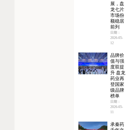
展，盘
龙七片
市场份
额稳居
前列
日期：
2026-05-
12
品牌价
值与强
度双提
升 盘龙
药业再
登国家
级品牌
榜单
日期：
2026-05-
11
承秦药