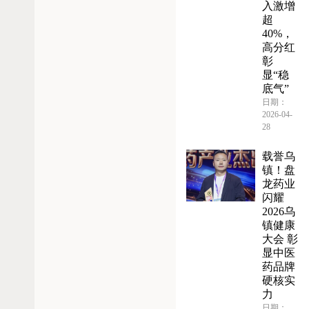
入激增
超
40%，
高分红
彰
显“稳
底气”
日期：
2026-04-
28
载誉乌
镇！盘
龙药业
闪耀
2026乌
镇健康
大会 彰
显中医
药品牌
硬核实
力
日期：