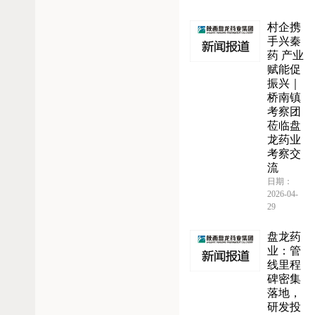
村企携
手兴秦
药 产业
赋能促
振兴｜
桥南镇
考察团
莅临盘
龙药业
考察交
流
日期：
2026-04-
29
盘龙药
业：管
线里程
碑密集
落地，
研发投