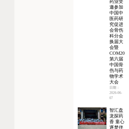
药业受
邀参加
中国中
医药研
究促进
会骨伤
科分会
换届大
会暨
COM202
第六届
中国骨
伤与药
物学术
大会
日期：
2026-06-
07
智汇盘
龙探药
香 童心
逐梦伴