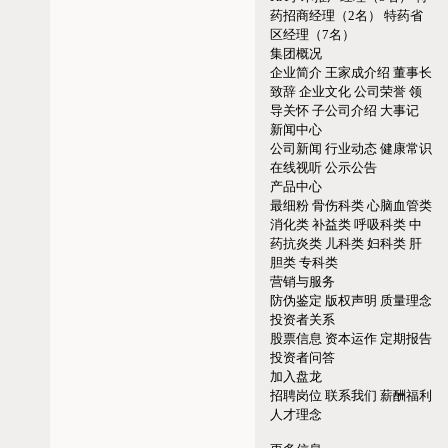
药招商经理（2名）
特药省
区经理（7名）
集团概况
企业简介
王家成介绍
董事长
致辞
企业文化
公司荣誉
领
导关怀
子公司介绍
大事记
新闻中心
公司新闻
行业动态
健康常识
在线视听
公示公告
产品中心
最细粉
骨伤科类
心脑血管类
消化类
补益类
呼吸科类
中
药抗炎类
儿科类
妇科类
肝
胆类
专科类
营销与服务
防伪鉴定
版权声明
质量理念
投资者关系
股票信息
资本运作
定期报告
投资者问答
加入盘龙
招聘岗位
联系我们
薪酬福利
人才理念