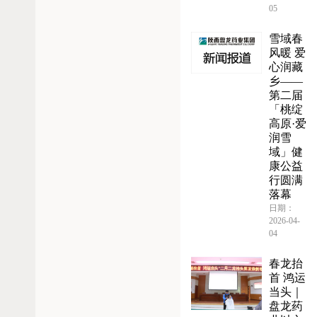
05
雪域春
风暖 爱
心润藏
乡——
第二届
「桃绽
高原·爱
润雪
域」健
康公益
行圆满
落幕
日期：
2026-04-
04
春龙抬
首 鸿运
当头｜
盘龙药