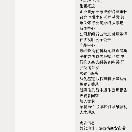
区经理（7名）
集团概况
企业简介
王家成介绍
董事长
致辞
企业文化
公司荣誉
领
导关怀
子公司介绍
大事记
新闻中心
公司新闻
行业动态
健康常识
在线视听
公示公告
产品中心
最细粉
骨伤科类
心脑血管类
消化类
补益类
呼吸科类
中
药抗炎类
儿科类
妇科类
肝
胆类
专科类
营销与服务
防伪鉴定
版权声明
质量理念
投资者关系
股票信息
资本运作
定期报告
投资者问答
加入盘龙
招聘岗位
联系我们
薪酬福利
人才理念
更多信息
总部地址：
陕西省西安市灞