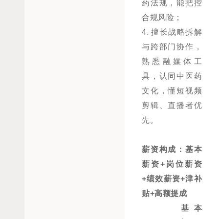
药法规，能把控
合规风险；
4.
擅长战略拆解
与跨部门协作，
熟悉融媒体工
具，认同中医药
文化，懂短视频
剪辑、直播者优
先。
薪资构成：基本
薪资
+岗位薪资
+绩效薪资+津补
贴
+高额提成
基本