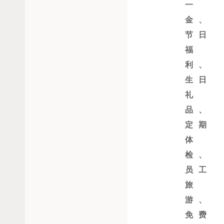
一
金、
节日
福
利、
生日
礼
品、
定期
体
检、
员工
旅
游、
免费