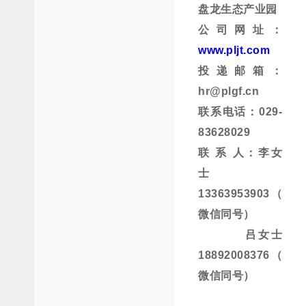
盘龙生态产业园
公司网址：
www.pljt.com
投递邮箱：
hr@plgf.cn
联系电话：
029-
83628029
联
系
人
：
李女
士
13363953903（
微信
同号
）
吕女士
18892008376
（
微信
同号
）