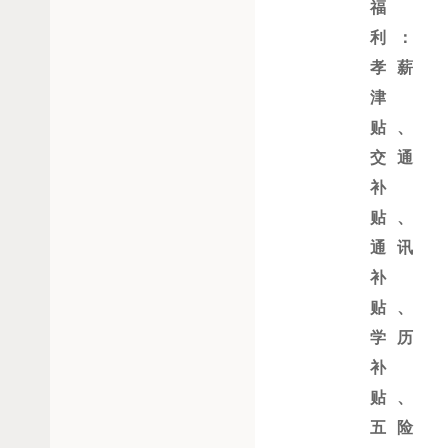
福
利：
孝薪
津
贴、
交通
补
贴、
通讯
补
贴、
学历
补
贴、
五险