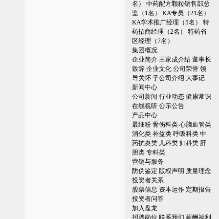
名）
中药配方颗粒销售部总
监（1名）
KA专员（21名）
KA学术推广经理（5名）
特
药招商经理（2名）
特药省
区经理（7名）
集团概况
企业简介
王家成介绍
董事长
致辞
企业文化
公司荣誉
领
导关怀
子公司介绍
大事记
新闻中心
公司新闻
行业动态
健康常识
在线视听
公示公告
产品中心
最细粉
骨伤科类
心脑血管类
消化类
补益类
呼吸科类
中
药抗炎类
儿科类
妇科类
肝
胆类
专科类
营销与服务
防伪鉴定
版权声明
质量理念
投资者关系
股票信息
资本运作
定期报告
投资者问答
加入盘龙
招聘岗位
联系我们
薪酬福利