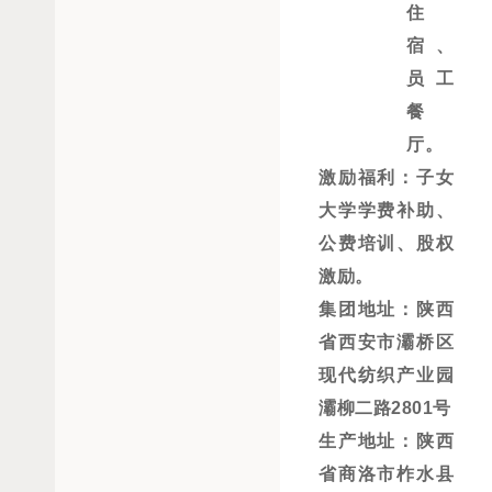
住
宿、
员工
餐
厅
。
激励福利：子女
大学学费补助、
公费培训、股权
激励
。
集团地址：陕西
省西安市灞桥区
现代纺织产业园
灞柳二路
2801号
生产地址：陕西
省商洛市柞水县