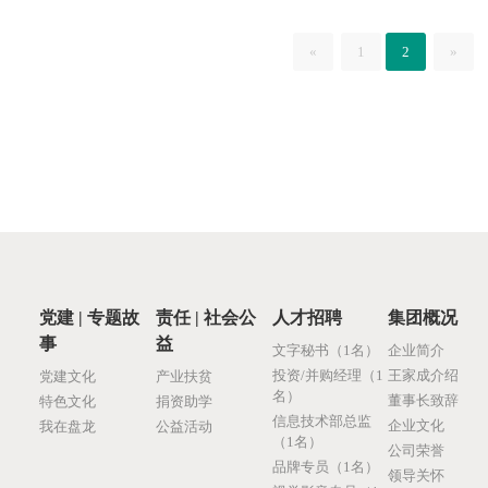
«
1
2
»
党建 | 专题故
责任 | 社会公
人才招聘
集团概况
事
益
文字秘书（1名）
企业简介
投资/并购经理（1
王家成介绍
党建文化
产业扶贫
名）
董事长致辞
特色文化
捐资助学
信息技术部总监
企业文化
我在盘龙
公益活动
（1名）
公司荣誉
品牌专员（1名）
领导关怀