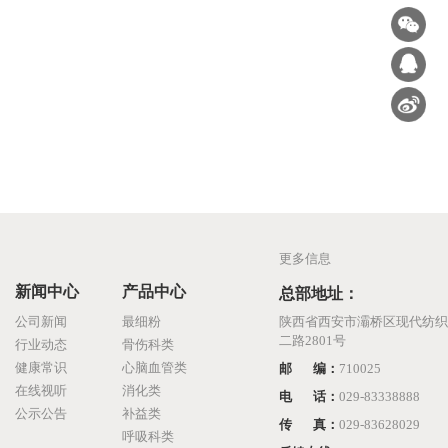
更多信息
新闻中心
产品中心
总部地址：
公司新闻
最细粉
陕西省西安市灞桥区现代纺织
二路2801号
行业动态
骨伤科类
健康常识
心脑血管类
邮 编：
710025
在线视听
消化类
电 话：
029-83338888
公示公告
补益类
传 真：
029-83628029
呼吸科类