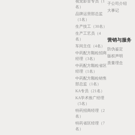
视觉影音专员（1
子公司介绍
名）
大事记
品牌运营部总监
（1名）
生产技工（30名）
生产工艺员（4
名）
营销与服务
车间主任（4名）
防伪鉴定
中药配方颗粒招商
版权声明
经理（3名）
质量理念
中药配方颗粒省区
经理（1名）
中药配方颗粒销售
部总监（1名）
KA专员（21名）
KA学术推广经理
（5名）
特药招商经理（2
名）
特药省区经理（7
名）